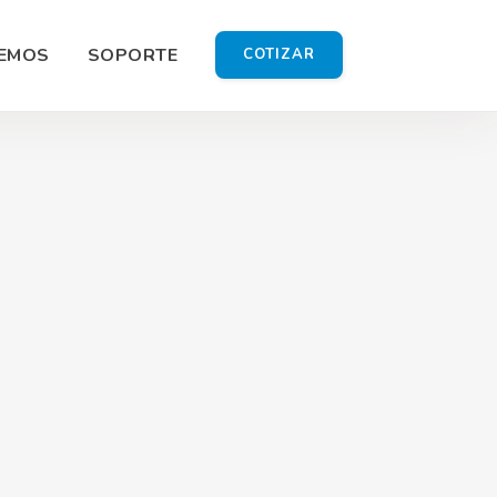
EMOS
SOPORTE
COTIZAR
ía
 Shoot
Gráfico
omercial
ón HD
do Redes