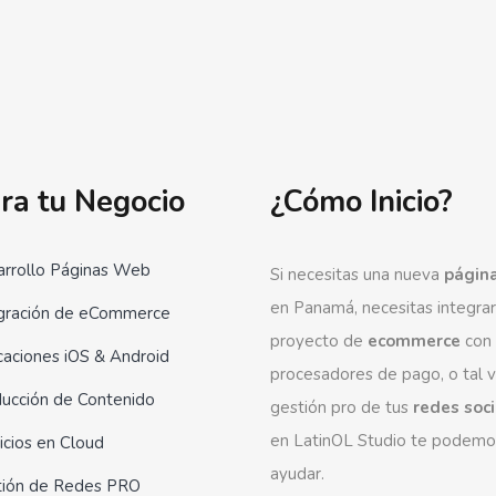
ra tu Negocio
¿Cómo Inicio?
rrollo Páginas Web
Si necesitas una nueva
págin
en Panamá, necesitas integrar
gración de eCommerce
proyecto de
ecommerce
con
caciones iOS & Android
procesadores de pago, o tal 
ucción de Contenido
gestión pro de tus
redes soc
en LatinOL Studio te podemo
icios en Cloud
ayudar.
tión de Redes PRO