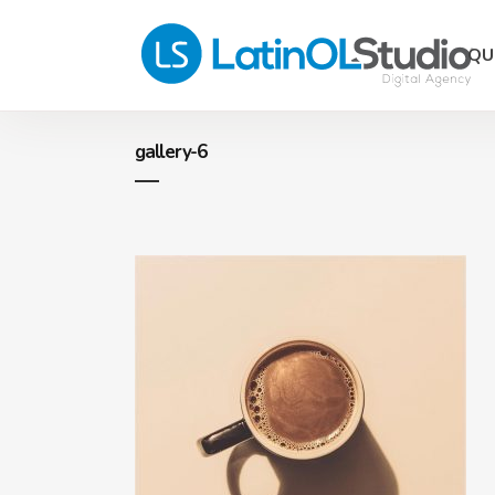
QU
gallery-6
Págin
eComm
Hostin
Desarr
Progr
Consul