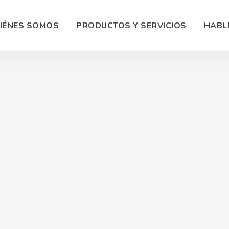
IÉNES SOMOS
PRODUCTOS Y SERVICIOS
HABL
Fotograf
as Web
Manejo Redes Sociales
Product
erce en Panamá
Marketing Digital
Diseño 
g Cloud
Soporte Redes Sociales
Video C
ollo Apps
SEO / SEM
Grabaci
amación Web
Google Ads
Conteni
toría Técnica
Facebook Ads