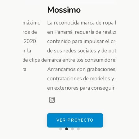
Mossimo
FILA 
máximo.
La reconocida marca de ropa Mossimo
Además de
mos de
en Panamá, requería de realizar
producció
 2020
contenido para impulsar el crecimiento
Underwear
r la
de sus redes sociales y de potenciar la
de modelo
e clips de
marca entre los consumidores.
centros c
a
Arrancamos con grabaciones,
marca y a
contrataciones de modelos y grabación
marca en 
en exteriores para conseguir esta meta.
VER 
VER PROYECTO