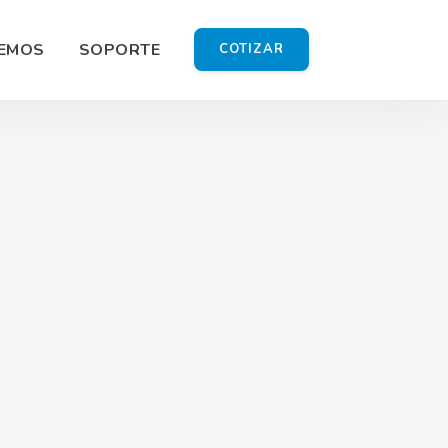
EMOS
SOPORTE
COTIZAR
ía
 Shoot
Gráfico
omercial
ón HD
do Redes