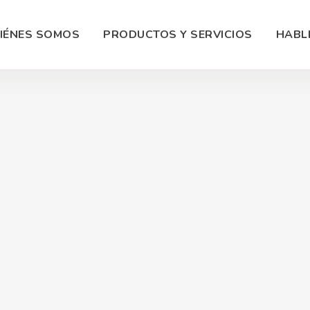
IÉNES SOMOS
PRODUCTOS Y SERVICIOS
HABL
Fotograf
as Web
Manejo Redes Sociales
Product
erce en Panamá
Marketing Digital
Diseño 
g Cloud
Soporte Redes Sociales
Video C
ollo Apps
SEO / SEM
Grabaci
amación Web
Google Ads
Conteni
toría Técnica
Facebook Ads