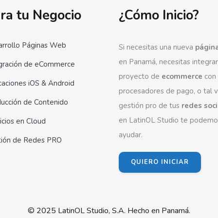
ra tu Negocio
¿Cómo Inicio?
rrollo Páginas Web
Si necesitas una nueva
págin
en Panamá, necesitas integrar
gración de eCommerce
proyecto de
ecommerce
con
caciones iOS & Android
procesadores de pago, o tal 
ucción de Contenido
gestión pro de tus
redes soc
en LatinOL Studio te podemo
icios en Cloud
ayudar.
tión de Redes PRO
QUIERO INICIAR
© 2025 LatinOL Studio, S.A. Hecho en Panamá.