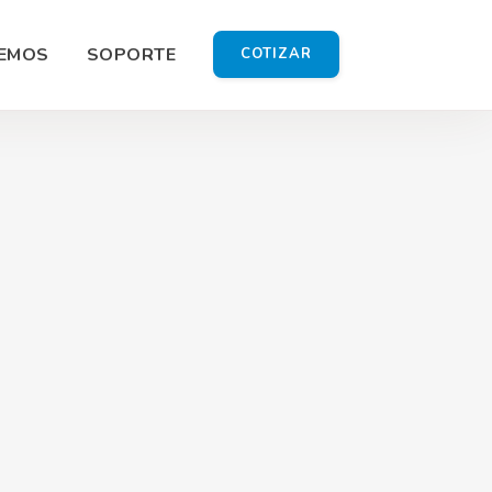
EMOS
SOPORTE
COTIZAR
ía
 Shoot
Gráfico
omercial
ón HD
do Redes