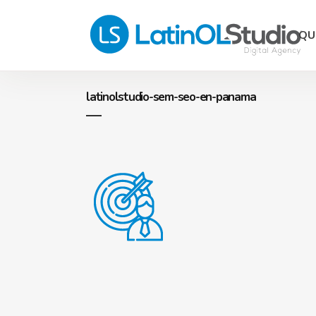
QU
latinolstudio-sem-seo-en-panama
Págin
eComm
Hostin
Desarr
Progr
Consul