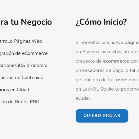
ra tu Negocio
¿Cómo Inicio?
rrollo Páginas Web
Si necesitas una nueva
págin
en Panamá, necesitas integrar
gración de eCommerce
proyecto de
ecommerce
con
caciones iOS & Android
procesadores de pago, o tal 
ucción de Contenido
gestión pro de tus
redes soc
en LatinOL Studio te podemo
icios en Cloud
ayudar.
tión de Redes PRO
QUIERO INICIAR