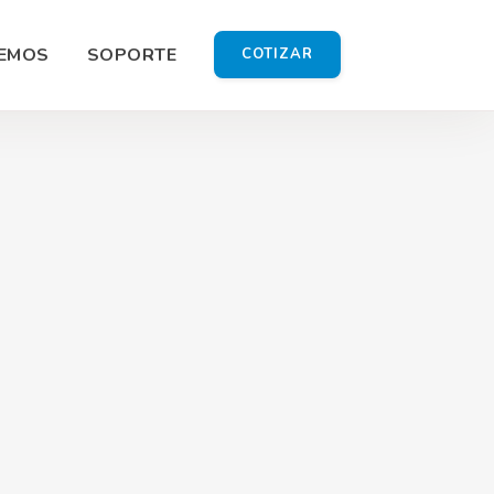
EMOS
SOPORTE
COTIZAR
ía
 Shoot
Gráfico
omercial
ón HD
do Redes