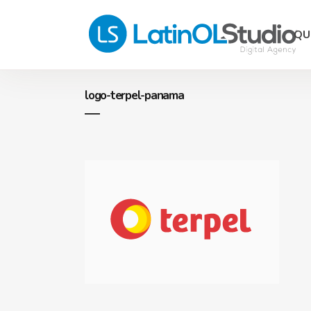
QU
logo-terpel-panama
Págin
eComm
Hostin
Desarr
Progr
Consul