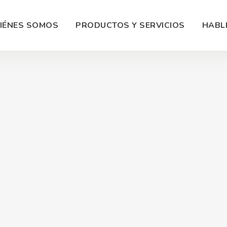
IÉNES SOMOS
PRODUCTOS Y SERVICIOS
HABL
Fotograf
as Web
Manejo Redes Sociales
Product
erce en Panamá
Marketing Digital
Diseño 
g Cloud
Soporte Redes Sociales
Video C
ollo Apps
SEO / SEM
Grabaci
amación Web
Google Ads
Conteni
toría Técnica
Facebook Ads