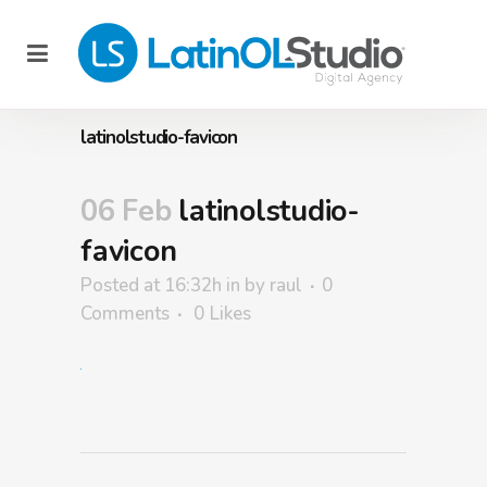
latinolstudio-favicon
06 Feb
latinolstudio-
favicon
Posted at 16:32h
in
by
raul
0
Comments
0
Likes