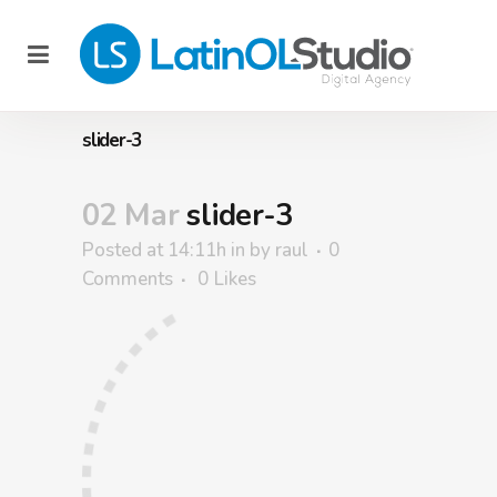
slider-3
02 Mar
slider-3
Posted at 14:11h
in
by
raul
0
Comments
0
Likes